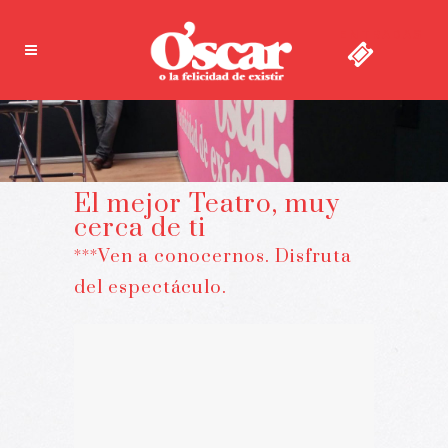
ENTRADAS
El mejor Teatro, muy
cerca de ti
***Ven a conocernos. Disfruta
del espectáculo.